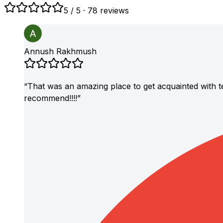
5
/ 5
·
78 reviews
Annush Rakhmush
“
That was an amazing place to get acquainted with te
recommend!!!!
”