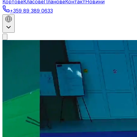
Кортове
Класове
Планове
Контакт
Новини
+359 89 389 0633