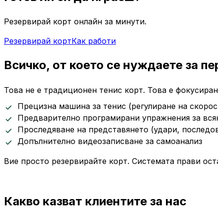
Резервирай корт онлайн за минути.
Резервирай корт
Как работи
Всичко, от което се нуждаете за п
Това не е традиционен тенис корт. Това е фокусира
Прецизна машина за тенис (регулиране на скорост
Предварително програмирани упражнения за вся
Проследяване на представянето (удари, последо
Допълнително видеозаписване за самоанализ
Вие просто резервирайте корт. Системата прави ост
Какво казват клиентите за нас