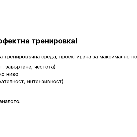
ерфектна тренировка!
на тренировъчна среда, проектирана за максимално п
, завъртане, честота)
ко ниво
вателност, интензивност)
аналото.